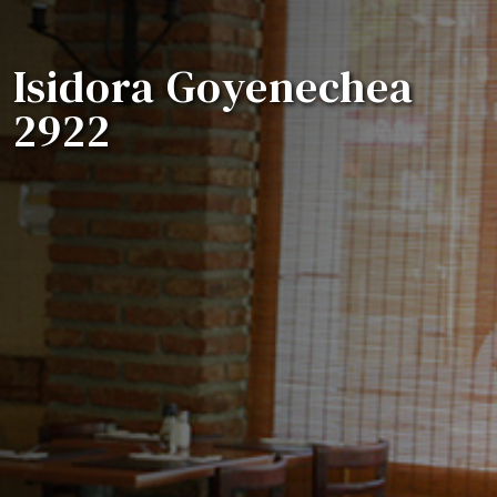
Isidora Goyenechea
2922